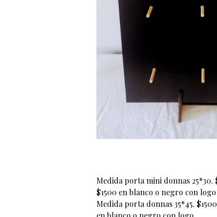
Medida porta mini donnas 25*30. 
$1500 en blanco o negro con logo
Medida porta donnas 35*45. $1500
en blanco o negro con logo